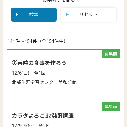
検索
リセット
141件～154件（全154件中）
募集前
災害時の食事を作ろう
12/6(日)
全1回
北部生涯学習センター美和分館
募集前
カラダよろこぶ!発酵講座
12/9(水)～
全2回