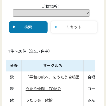
活動場所：
検索
リセット
1件～20件（全537件中）
分野
サークル名
歌
「平和の旅へ」をうたう合唱団
合唱曲「
歌
うたう仲間 TOMO
コーラス
歌
うたう会 歌輪
みんなで