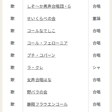
歌
しぞ～か男声合唱団・G
合唱
歌
せいくらべの会
童謡・唱
歌
コールなでしこ
合唱
歌
コール・フェローニア
合唱
歌
プチ・コパーン
合唱
歌
ラ・クレ
シャンソ
歌
女声合唱はな
合唱練習
歌
野バラの会
合唱
歌
静岡フラウエンコール
合唱