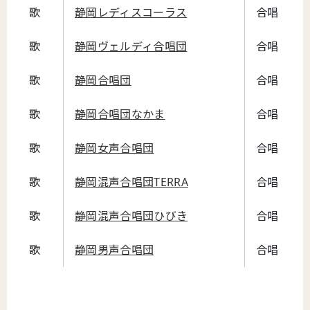
歌
静岡レディスコーラス
合唱
歌
静岡ヴェルディ合唱団
合唱練習
歌
静岡合唱団
合唱練習
歌
静岡合唱団なかま
合唱、話
歌
静岡女声合唱団
合唱曲の
歌
静岡混声合唱団TERRA
合唱
歌
静岡混声合唱団ひびき
合唱練習
歌
静岡男声合唱団
合唱