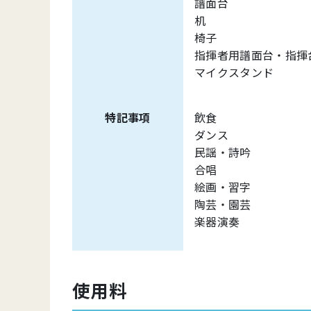
譜面台
机 
椅子 
指揮者用譜面台
マイクスタン
特記事項
飲食
ダン
民謡・詩
合唱
絵画・習
陶芸・園
楽器演
使用料