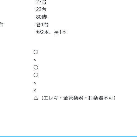
 27台
23台
80脚
・指揮台 各1台
ド 短2本、長1本
 〇
ス ×
吟 〇
 〇
字 ×
芸 ×
奏 △
（エレキ・金管楽器・打楽器不可）