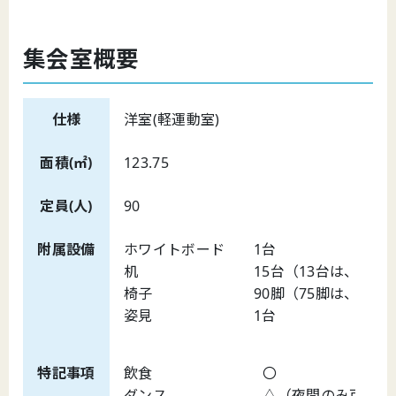
集会室概要
仕様
洋室(軽運動室)
面積(㎡)
123.75
定員(人)
90
附属設備
ホワイトボード 1台
机 15台（13台は、収納庫
椅子 90脚（75脚は、収納庫
姿見 1台
特記事項
飲食 〇
ダンス △（夜間のみ可（要音