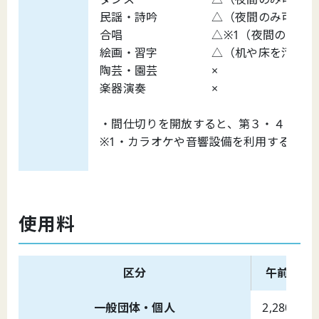
民謡・詩吟 △（夜間のみ
合唱 △※1（夜間の
絵画・習字 △（机や床を汚さな
陶芸・園芸 ×
楽器演奏 ×
・間仕切りを開放すると、第３・４・５
※1・カラオケや音響設備を利用する楽器
使用料
区分
午前
一般団体・個人
2,280