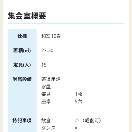
集会室概要
仕様
和室10畳
面積(㎡)
27.30
定員(人)
15
附属設備
茶道用炉
水屋
姿見 1枚
座卓 5台
特記事項
飲食 △（軽食可）
ダンス ×