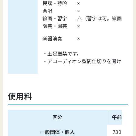
民謡・詩吟 ×
合唱 ×
絵画・習字 △（習字は可。絵画は不
陶芸・園芸 ×
楽器演奏 ×
・土足厳禁です。
・アコーディオン型間仕切りを開けば第5
使用料
区分
午前
一般団体・個人
730
9