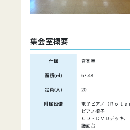
集会室概要
仕様
音楽室
面積(㎡)
67.48
定員(人)
20
附属設備
電子ピアノ（Ｒ
ピアノ
ＣＤ・ＤＶＤデ
譜面