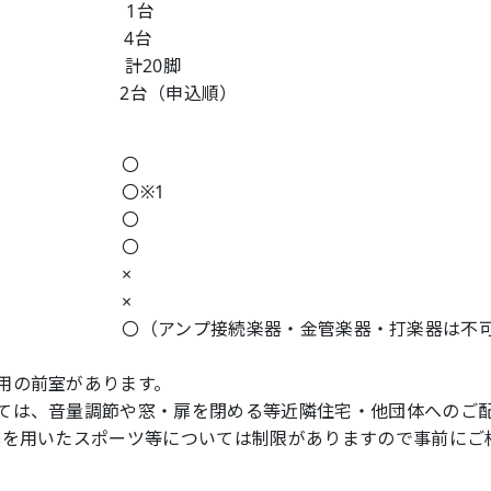
ード 1台
 4台
計20脚
ド 2台（申込順）
食 〇
ス 〇※1
・詩吟 〇
唱 〇
・習字 ×
・園芸 ×
アンプ接続楽器・金管楽器・打楽器は不可
用の前室があります。
ては、音量調節や窓・扉を閉める等近隣住宅・他団体へのご
具を用いたスポーツ等については制限がありますので事前にご