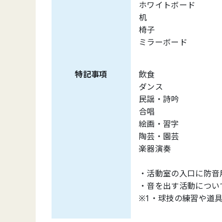
ホワイトボ
机
椅子 
ミラーボー
特記事項
飲
ダン
民謡
合
絵画
陶芸
楽器演奏 〇（
・活動室の入口に防音
・音を出す活動につい
※1・球技の練習や道