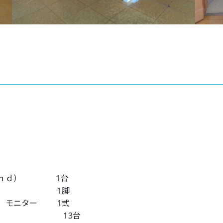
ｏｌａｎｄ） 1台
椅子 1脚
ッキ、 モニター 1式
台 13台