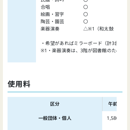
合唱 〇
絵画・習字 〇
陶芸・園芸 〇
楽器演奏 △※1（和太鼓（カバー
・希望があればミラーボード（計3台）貸
※1・楽器演奏は、3階が図書館のため、
使用料
区分
午前
一般団体・個人
1,580