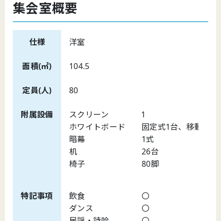
集会室概要
仕様
洋室
面積(㎡)
104.5
定員(人)
80
附属設備
スクリーン 1
ホワイトボード 固定式1台、移動式1
暗幕 1式
机 26台
椅子 80脚
特記事項
飲食 〇
ダンス 〇
民謡・詩吟 〇