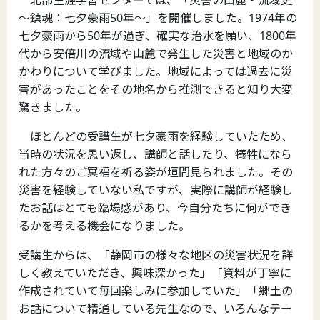
～鎮魂：七夕豪雨50年～」を開催しました。1974年の
七夕豪雨から50年が過ぎ、確実な治水を願い、1800年
代から安倍川の流域や山麓で発生した災害と地域のか
かわりについて学びました。地域によっては過去に災
害があったことをその地名から推測できると知り大変
驚きました。
ほとんどの受講生が七夕豪雨を経験していたため、
当時の状況を思い返し、講師と話したり、犠牲になら
れた方々のご冥福を祈る姿が垣間見られました。その
災害を経験していない私ですが、実際に講師が経験し
たお話はとても臨場感があり、今自分たちに何ができ
るかを考える機会になりました。
受講生からは、「
静岡市の様々な地区の災害状況を詳
しく教えていただき、興味深かった」「資料が丁寧に
作成されていて毎回楽しみに参加していた」「郷土の
お話について精通している先生なので、いろんなテー