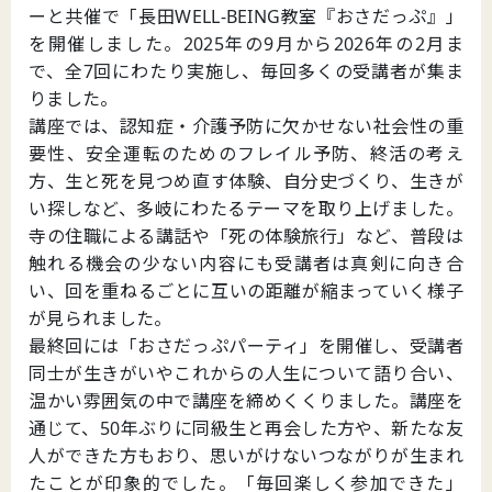
ーと共催で「長田WELL-BEING教室『おさだっぷ』」
を開催しました。2025年の9月から2026年の2月ま
で、全7回にわたり実施し、毎回多くの受講者が集ま
りました。
講座では、認知症・介護予防に欠かせない社会性の重
要性、安全運転のためのフレイル予防、終活の考え
方、生と死を見つめ直す体験、自分史づくり、生きが
い探しなど、多岐にわたるテーマを取り上げました。
寺の住職による講話や「死の体験旅行」など、普段は
触れる機会の少ない内容にも受講者は真剣に向き合
い、回を重ねるごとに互いの距離が縮まっていく様子
が見られました。
最終回には「おさだっぷパーティ」を開催し、受講者
同士が生きがいやこれからの人生について語り合い、
温かい雰囲気の中で講座を締めくくりました。講座を
通じて、50年ぶりに同級生と再会した方や、新たな友
人ができた方もおり、思いがけないつながりが生まれ
たことが印象的でした。「毎回楽しく参加できた」